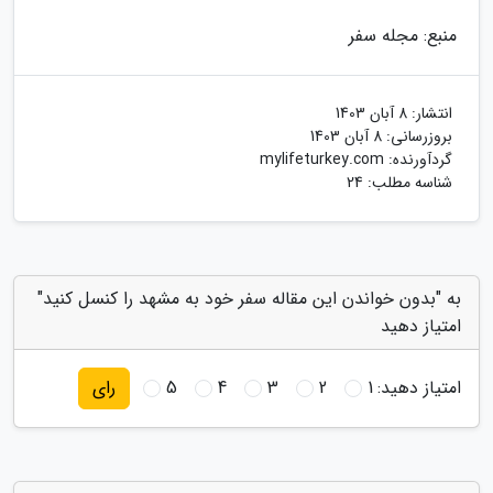
منبع: مجله سفر
انتشار:
8 آبان 1403
بروزرسانی:
8 آبان 1403
گردآورنده:
mylifeturkey.com
شناسه مطلب: 24
به "بدون خواندن این مقاله سفر خود به مشهد را کنسل کنید"
امتیاز دهید
امتیاز دهید:
1
2
3
4
5
رای