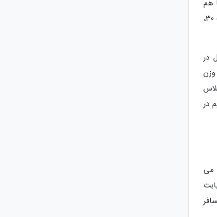
 هم
وجود دارد. به عنوان مثال در پرواز هواپیمایی قطر، مقدار بار مجاز در پروازهای اکونومی، بیزینس و فرست کلاس به ترتیب 30،
وان مثال در
 هر چقدر که وزن
لاس
رم به شرط تقسیم در
 می
ابت
افر