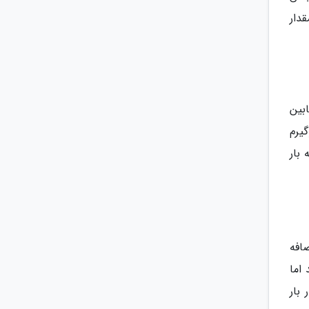
 است. مقدار
ابین
ر دستی معمولاً باید مقدار و وزن معینی (تا 5 یا 7 کیلوگیرم
بار
افه
 دانند اما
مقدار بار