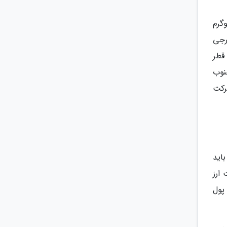
گرم
ارجی
 قطر
ای جنوب
 شرکت
اید
ارز
پول