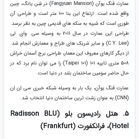
عمارت فَنگ یوآن (Fangyuan Mansion) در شِن یانگ، چین
واقع شده است. ارتفاع این بنا 100 متر است و طراحی آن
طوری است که شبیه به سکه های قدیمی چین به نظر برسد.
طراحی این عمارت در سال 2011 به وسیله سی. وای. لی
(C.Y. Lee) و سایر شریک های طراح و معمارش انجام شد.
از دیگر کارهای معروف این معمار، طراحی برج آسمان خراش
508 متری تایپه 101 (Taipei 101) را می توان نام برد که در
حال حاضر سومین ساختمان بلند در دنیا است.
عمارت فَنگ یوآن، یک بار به وسیله شبکه خبری سی اِن اِن
(CNN) به عنوان زشت ترین ساختمان دنیا انتخاب شد.
5. هتل رادیسون بلو (Radisson BLU
Hotel)، فرانکفورت (Frankfurt)