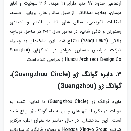
ارتفاعی حدود 97 متر، دارای 21 طبقه، 306 سوئیت و اتاق
مهمان، بعلاوه امکاناتی از قبیل سالن های برپایی جلسه،
امکانات تفریحی، سالن های تناسب اندام و تعدادی
رستوران و کافی شاپ، در نوامبر سال 2014 در ساحل دریاچه
یانکی (Yanqi Lake) افتتاح شد. این ساختمان به وسیله
شرکت طراحان معماری هوادو در شانگهای (Shanghai
Huadu Architect Design Co.) طراحی شده است.
3. دایره گوانگ ژو (Guangzhou Circle)،
گوانگ ژو (Guangzhou)
دایره گوانگ ژو (Guangzhou Circle) با نمایی شبیه به
دونات در یکی از شهرهای چین به نام گوانگ ژو واقع شده
است. این ساختمان، در حال حاضر به عنوان اداره مرکزی
شرکت Hongda Xingye Group و بعلاوه قرارگاه نو مبادلات