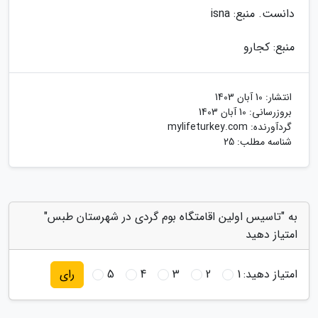
دانست. منبع: isna
منبع: کجارو
انتشار:
10 آبان 1403
بروزرسانی:
10 آبان 1403
گردآورنده:
mylifeturkey.com
شناسه مطلب: 25
به "تاسیس اولین اقامتگاه بوم گردی در شهرستان طبس"
امتیاز دهید
امتیاز دهید:
1
2
3
4
5
رای