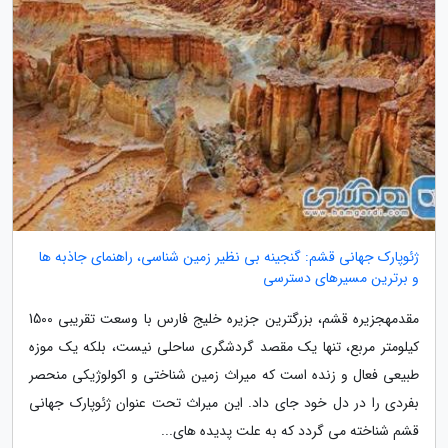
ژئوپارک جهانی قشم: گنجینه بی نظیر زمین شناسی، راهنمای جاذبه ها
و برترین مسیرهای دسترسی
مقدمهجزیره قشم، بزرگترین جزیره خلیج فارس با وسعت تقریبی 1500
کیلومتر مربع، تنها یک مقصد گردشگری ساحلی نیست، بلکه یک موزه
طبیعی فعال و زنده است که میراث زمین شناختی و اکولوژیکی منحصر
بفردی را در دل خود جای داد. این میراث تحت عنوان ژئوپارک جهانی
قشم شناخته می گردد که به علت پدیده های...