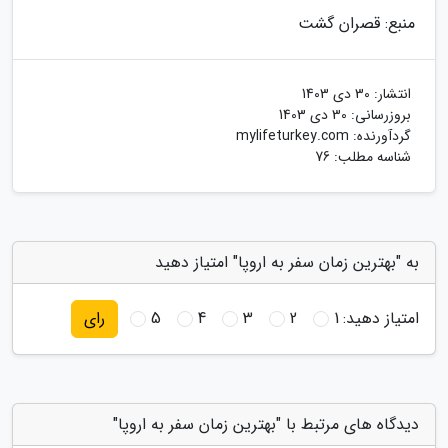
منبع: قصران گشت
انتشار:
30 دی 1403
بروزرسانی:
30 دی 1403
گردآورنده:
mylifeturkey.com
شناسه مطلب: 76
به "بهترین زمان سفر به اروپا" امتیاز دهید
امتیاز دهید:
1
2
3
4
5
رای
دیدگاه های مرتبط با "بهترین زمان سفر به اروپا"